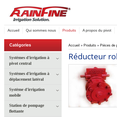
Accueil
Qui sommes nous
Produits
A propos du pivot
Catégories
Accueil
»
Produits
»
Pièces de p
Réducteur ro
Systèmes d'irrigation à
pivot central
Systèmes d'irrigation à
déplacement latéral
Système d'irrigation
mobile
Station de pompage
flottante