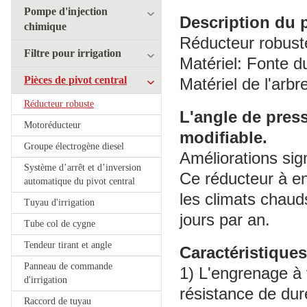
Pompe d'injection
Description du 
chimique
Réducteur robuste
Filtre pour irrigation
Matériel: Fonte d
Pièces de pivot central
Matériel de l'arbr
Réducteur robuste
L'angle de press
Motoréducteur
modifiable.
Groupe électrogène diesel
Améliorations sig
Système d’arrêt et d’inversion
Ce réducteur à e
automatique du pivot central
les climats chauds
Tuyau d'irrigation
jours par an.
Tube col de cygne
Tendeur tirant et angle
Caractéristique
Panneau de commande
1) L'engrenage à v
d'irrigation
résistance de dur
Raccord de tuyau