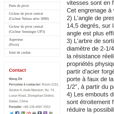
vitesses sont en 
Pneu de pivot
Cet engrenage à vi
Gicleur de pivot central
2) L'angle de pres
(Gicleur Nelson série 3000)
14,5 degrés, sur 
Gicleur de pivot central
(Gicleur Senninger UP3)
angle est plus ef
3) L'arbre de sort
Asperseur
(Pivot)
diamètre de 2-1/4"
Joint de cardan
la résistance réel
propriétés physiq
Contact
partir d'acier for
porte à faux de la
Wang Zhi
Personne à contacter:
Room 2101,
1/2", à partir du 
Section A, Anda Mansion, No. 74,
4) Les embouts de
Luxun Road, Zhongshan District,
sont étroitement f
Dalian, China
Portable:
+86-139 4097 2553
réduire la possibi